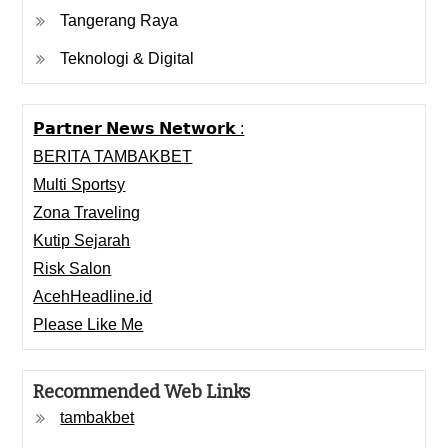
Tangerang Raya
Teknologi & Digital
𝗣𝗮𝗿𝘁𝗻𝗲𝗿 𝗡𝗲𝘄𝘀 𝗡𝗲𝘁𝘄𝗼𝗿𝗸 :
BERITA TAMBAKBET
Multi Sportsy
Zona Traveling
Kutip Sejarah
Risk Salon
AcehHeadline.id
Please Like Me
Recommended Web Links
tambakbet