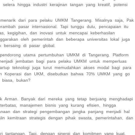
lera hingga industri kerajinan tangan yang kreatif, potensi
a menarik dari para pelaku UMKM Tangerang. Misalnya saja, Pak
ambah pasar internasional. Tapi tunggu dulu, pencapaian itu
s, kegigihan, dan inovasi untuk mencapai keberhasilan
ggarakan oleh pemerintah dan beberapa universitas lokal juga
bersaing di pasar global.
satu pendorong utama pertumbuhan UMKM di Tangerang. Platform
 menjadi jembatan bagi para pelaku UMKM untuk memperluas
artup teknologi juga turut memudahkan akses modal bagi para
erian Koperasi dan UKM, disebutkan bahwa 70% UMKM yang go
 biasa, bukan?
k Arman. Banyak dari mereka yang tetap berjuang menghadapi
terbatas, manajemen bisnis yang kurang efisien, hingga
canaan dan strategi pengembangan jangka panjang menjadi hal
lin kemitraan strategis dengan pihak swasta, pemerintahan, dan
tantangan. Tapi, dengan sinergi dan komitmen yang kuat,