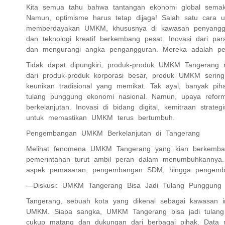
Kita semua tahu bahwa tantangan ekonomi global semaki
Namun, optimisme harus tetap dijaga! Salah satu cara
memberdayakan UMKM, khususnya di kawasan penyangga ibu
dan teknologi kreatif berkembang pesat. Inovasi dari 
dan mengurangi angka pengangguran. Mereka adalah pe
Tidak dapat dipungkiri, produk-produk UMKM Tangerang mem
dari produk-produk korporasi besar, produk UMKM sering
keunikan tradisional yang memikat. Tak ayal, banyak 
tulang punggung ekonomi nasional. Namun, upaya refor
berkelanjutan. Inovasi di bidang digital, kemitraan stra
untuk memastikan UMKM terus bertumbuh.
Pengembangan UMKM Berkelanjutan di Tangerang
Melihat fenomena UMKM Tangerang yang kian berkembang
pemerintahan turut ambil peran dalam menumbuhkannya. 
aspek pemasaran, pengembangan SDM, hingga pengemba
—Diskusi: UMKM Tangerang Bisa Jadi Tulang Punggung 
Tangerang, sebuah kota yang dikenal sebagai kawasan in
UMKM. Siapa sangka, UMKM Tangerang bisa jadi tulang
cukup matang dan dukungan dari berbagai pihak. Data 