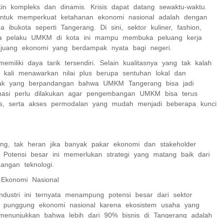
n kompleks dan dinamis. Krisis dapat datang sewaktu-waktu.
 untuk memperkuat ketahanan ekonomi nasional adalah dengan
kota seperti Tangerang. Di sini, sektor kuliner, fashion,
para pelaku UMKM di kota ini mampu membuka peluang kerja
juang ekonomi yang berdampak nyata bagi negeri.
iliki daya tarik tersendiri. Selain kualitasnya yang tak kalah
 kali menawarkan nilai plus berupa sentuhan lokal dan
pihak yang berpandangan bahwa UMKM Tangerang bisa jadi
masi perlu dilakukan agar pengembangan UMKM bisa terus
tegis, serta akses permodalan yang mudah menjadi beberapa kunci
, tak heran jika banyak pakar ekonomi dan stakeholder
Potensi besar ini memerlukan strategi yang matang baik dari
ngan teknologi.
Ekonomi Nasional
dustri ini ternyata menampung potensi besar dari sektor
 punggung ekonomi nasional karena ekosistem usaha yang
menunjukkan bahwa lebih dari 90% bisnis di Tangerang adalah