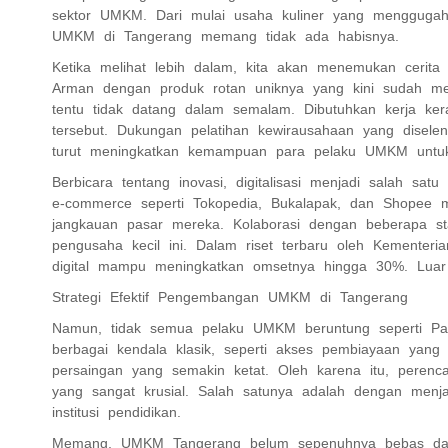
sektor UMKM. Dari mulai usaha kuliner yang menggugah se
UMKM di Tangerang memang tidak ada habisnya.
Ketika melihat lebih dalam, kita akan menemukan cerit
Arman dengan produk rotan uniknya yang kini sudah mer
tentu tidak datang dalam semalam. Dibutuhkan kerja kera
tersebut. Dukungan pelatihan kewirausahaan yang diselen
turut meningkatkan kemampuan para pelaku UMKM untuk 
Berbicara tentang inovasi, digitalisasi menjadi salah 
e-commerce seperti Tokopedia, Bukalapak, dan Shopee
jangkauan pasar mereka. Kolaborasi dengan beberapa st
pengusaha kecil ini. Dalam riset terbaru oleh Kement
digital mampu meningkatkan omsetnya hingga 30%. Luar
Strategi Efektif Pengembangan UMKM di Tangerang
Namun, tidak semua pelaku UMKM beruntung seperti Pa
berbagai kendala klasik, seperti akses pembiayaan yang 
persaingan yang semakin ketat. Oleh karena itu, peren
yang sangat krusial. Salah satunya adalah dengan menja
institusi pendidikan.
Memang, UMKM Tangerang belum sepenuhnya bebas dari 