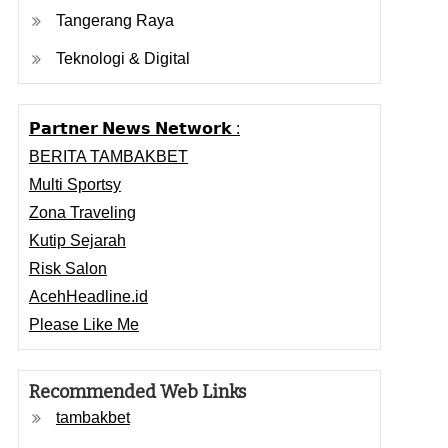
Tangerang Raya
Teknologi & Digital
𝗣𝗮𝗿𝘁𝗻𝗲𝗿 𝗡𝗲𝘄𝘀 𝗡𝗲𝘁𝘄𝗼𝗿𝗸 :
BERITA TAMBAKBET
Multi Sportsy
Zona Traveling
Kutip Sejarah
Risk Salon
AcehHeadline.id
Please Like Me
Recommended Web Links
tambakbet