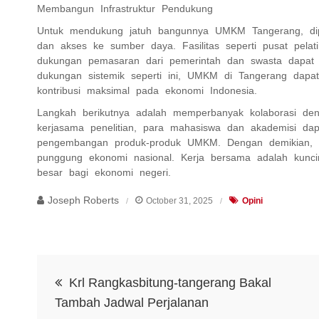
Membangun Infrastruktur Pendukung
Untuk mendukung jatuh bangunnya UMKM Tangerang, diper
dan akses ke sumber daya. Fasilitas seperti pusat pel
dukungan pemasaran dari pemerintah dan swasta dapa
dukungan sistemik seperti ini, UMKM di Tangerang dapa
kontribusi maksimal pada ekonomi Indonesia.
Langkah berikutnya adalah memperbanyak kolaborasi deng
kerjasama penelitian, para mahasiswa dan akademisi dap
pengembangan produk-produk UMKM. Dengan demikian, b
punggung ekonomi nasional. Kerja bersama adalah kuncin
besar bagi ekonomi negeri.
Joseph Roberts
October 31, 2025
Opini
Post
Krl Rangkasbitung-tangerang Bakal
navigation
Tambah Jadwal Perjalanan