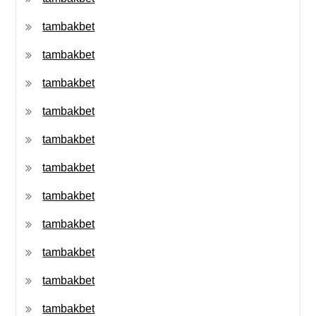
tambakbet
tambakbet
tambakbet
tambakbet
tambakbet
tambakbet
tambakbet
tambakbet
tambakbet
tambakbet
tambakbet