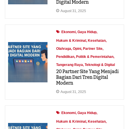
Digital Modern
August 31, 2025
Ekonomi
Gaya Hidup
Hukum & Kriminal
Kesehatan
Olahraga
Opini
Partner Site
Pendidikan
Politik & Pemerintahan
Tangerang Raya
Teknologi & Digital
20 Partner Site Yang Menjadi
Bagian Dari Tren Digital
Modern
August 31, 2025
Ekonomi
Gaya Hidup
Hukum & Kriminal
Kesehatan