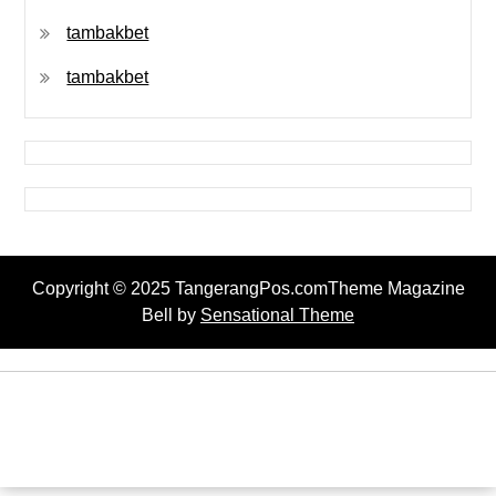
tambakbet
tambakbet
Copyright © 2025 TangerangPos.comTheme Magazine
Bell by
Sensational Theme