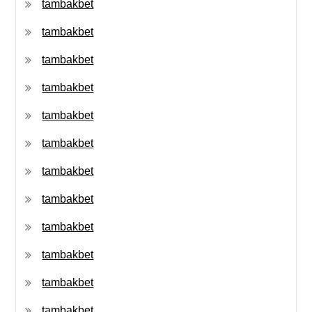
tambakbet
tambakbet
tambakbet
tambakbet
tambakbet
tambakbet
tambakbet
tambakbet
tambakbet
tambakbet
tambakbet
tambakbet