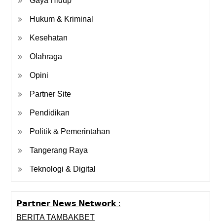
Gaya Hidup
Hukum & Kriminal
Kesehatan
Olahraga
Opini
Partner Site
Pendidikan
Politik & Pemerintahan
Tangerang Raya
Teknologi & Digital
𝗣𝗮𝗿𝘁𝗻𝗲𝗿 𝗡𝗲𝘄𝘀 𝗡𝗲𝘁𝘄𝗼𝗿𝗸 :
BERITA TAMBAKBET