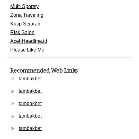
Multi Sportsy
Zona Traveling
Kutip Sejarah
Risk Salon
AcehHeadline.id
Please Like Me
Recommended Web Links
tambakbet
tambakbet
tambakbet
tambakbet
tambakbet