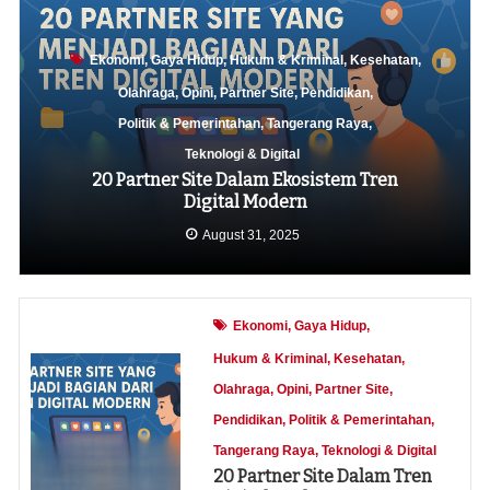
Ekonomi
Gaya Hidup
Hukum & Kriminal
Kesehatan
Olahraga
Opini
Partner Site
Pendidikan
Politik & Pemerintahan
Tangerang Raya
Teknologi & Digital
20 Partner Site Dalam Ekosistem Tren
Digital Modern
August 31, 2025
Ekonomi
Gaya Hidup
Hukum & Kriminal
Kesehatan
Olahraga
Opini
Partner Site
Pendidikan
Politik & Pemerintahan
Tangerang Raya
Teknologi & Digital
20 Partner Site Dalam Tren