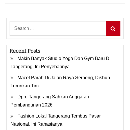
Search
for:
Recent Posts
Makin Banyak Studio Yoga Dan Gym Baru Di
Tangerang, Ini Penyebabnya
Macet Parah Di Jalan Raya Serpong, Dishub
Turunkan Tim
Dprd Tangerang Sahkan Anggaran
Pembangunan 2026
Fashion Lokal Tangerang Tembus Pasar
Nasional, Ini Rahasianya