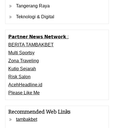
Tangerang Raya
Teknologi & Digital
𝗣𝗮𝗿𝘁𝗻𝗲𝗿 𝗡𝗲𝘄𝘀 𝗡𝗲𝘁𝘄𝗼𝗿𝗸 :
BERITA TAMBAKBET
Multi Sportsy
Zona Traveling
Kutip Sejarah
Risk Salon
AcehHeadline.id
Please Like Me
Recommended Web Links
tambakbet