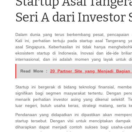
Startup Asal Tange
Seri A dari Investor
Dalam dunia yang terus berkembang pesat, pencapaian se
Kali ini, perhatian tertuju pada startup asal Tangerang 
asal Singapura. Keberhasilan ini tidak hanya menghebohka
ekosistem startup di Indonesia. Inovasi dan ide-ide br
internasional, dan ini adalah momen yang layak untuk di
Read More :
20 Partner Site yang Menjadi Bagian 
Startup ini bergerak di bidang teknologi finansial, mem
signifikan bagi segmen masyarakat tertentu. Dengan pen
menarik perhatian investor asing yang dikenal selektif
luar negeri, butuh usaha keras, strategi matang, serta ke
Pendanaan yang didapatkan ini dipastikan akan mempe
startup tersebut. Dengan visi untuk menciptakan dampak p
diharapkan dapat menjadi contoh sukses bagi usaha-usah