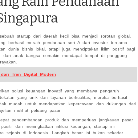
rang Raih Pendanaan
 Singapura
buah startup dari daerah kecil bisa menjadi sorotan global.
yang berhasil meraih pendanaan seri A dari investor ternama
n dunia bisnis lokal, tetapi juga menciptakan iklim positif bagi
ilian dari anak bangsa semakin mendapat tempat di panggung
rayakan.
dari Tren Digital Modern
berikan solusi keuangan inovatif yang membawa pengaruh
dekatan yang unik dan layanan berkualitas, mereka berhasil
. Tidak mudah untuk mendapatkan kepercayaan dan dukungan dari
jelian melihat peluang pasar.
rcepat pengembangan produk dan memperluas jangkauan pasar
ositif dan meningkatkan inklusi keuangan, startup ini
a sejenis di Indonesia. Langkah besar ini bukan sekadar