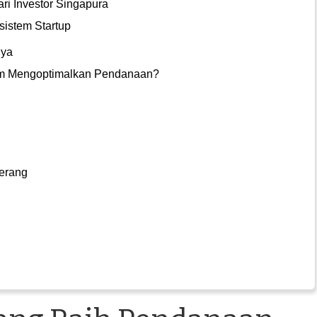
ri Investor Singapura
istem Startup
nya
lam Mengoptimalkan Pendanaan?
gerang