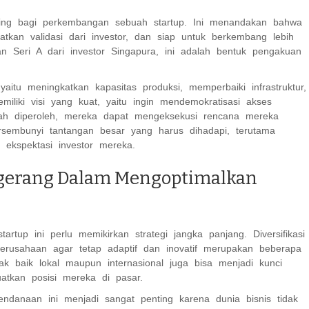
ing bagi perkembangan sebuah startup. Ini menandakan bahwa
kan validasi dari investor, dan siap untuk berkembang lebih
n Seri A dari investor Singapura, ini adalah bentuk pengakuan
itu meningkatkan kapasitas produksi, memperbaiki infrastruktur,
iliki visi yang kuat, yaitu ingin mendemokratisasi akses
ah diperoleh, mereka dapat mengeksekusi rencana mereka
ersembunyi tantangan besar yang harus dihadapi, terutama
ekspektasi investor mereka.
ngerang Dalam Mengoptimalkan
rtup ini perlu memikirkan strategi jangka panjang. Diversifikasi
erusahaan agar tetap adaptif dan inovatif merupakan beberapa
k baik lokal maupun internasional juga bisa menjadi kunci
atkan posisi mereka di pasar.
danaan ini menjadi sangat penting karena dunia bisnis tidak