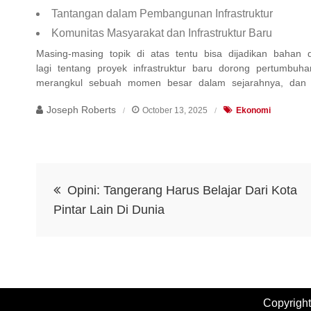
Tantangan dalam Pembangunan Infrastruktur
Komunitas Masyarakat dan Infrastruktur Baru
Masing-masing topik di atas tentu bisa dijadikan bahan d
lagi tentang proyek infrastruktur baru dorong pertumbu
merangkul sebuah momen besar dalam sejarahnya, dan kit
Joseph Roberts
October 13, 2025
Ekonomi
Post
Opini: Tangerang Harus Belajar Dari Kota
navigation
Pintar Lain Di Dunia
Copyrigh