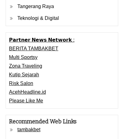
Tangerang Raya
Teknologi & Digital
𝗣𝗮𝗿𝘁𝗻𝗲𝗿 𝗡𝗲𝘄𝘀 𝗡𝗲𝘁𝘄𝗼𝗿𝗸 :
BERITA TAMBAKBET
Multi Sportsy
Zona Traveling
Kutip Sejarah
Risk Salon
AcehHeadline.id
Please Like Me
Recommended Web Links
tambakbet