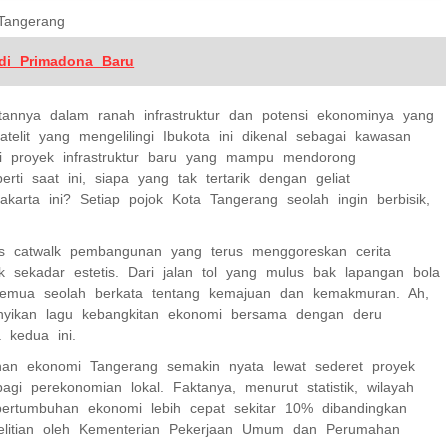
Tangerang
di Primadona Baru
annya dalam ranah infrastruktur dan potensi ekonominya yang
atelit yang mengelilingi Ibukota ini dikenal sebagai kawasan
i proyek infrastruktur baru yang mampu mendorong
i saat ini, siapa yang tak tertarik dengan geliat
karta ini? Setiap pojok Kota Tangerang seolah ingin berbisik,
tas catwalk pembangunan yang terus menggoreskan cerita
ak sekadar estetis. Dari jalan tol yang mulus bak lapangan bola
semua seolah berkata tentang kemajuan dan kemakmuran. Ah,
yanyikan lagu kebangkitan ekonomi bersama dengan deru
 kedua ini.
buhan ekonomi Tangerang semakin nyata lewat sederet proyek
gi perekonomian lokal. Faktanya, menurut statistik, wilayah
 pertumbuhan ekonomi lebih cepat sekitar 10% dibandingkan
nelitian oleh Kementerian Pekerjaan Umum dan Perumahan