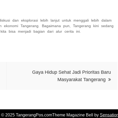
iskusi dan eksplorasi lebih lanjut untuk menggali lebih dalam
han ekonomi Tangerang. Bagaimana pun, Tangerang kini sedang
a bisa menjadi bagian dari alur cerita ini.
Gaya Hidup Sehat Jadi Prioritas Baru
Masyarakat Tangerang
t © 2025 TangerangPos.comTheme Magazine Bell by
Sensatio