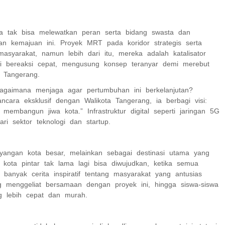
ita tak bisa melewatkan peran serta bidang swasta dan
 kemajuan ini. Proyek MRT pada koridor strategis serta
asyarakat, namun lebih dari itu, mereka adalah katalisator
rti bereaksi cepat, mengusung konsep teranyar demi merebut
i Tangerang.
 Bagaimana menjaga agar pertumbuhan ini berkelanjutan?
cara eksklusif dengan Walikota Tangerang, ia berbagi visi:
membangun jiwa kota.” Infrastruktur digital seperti jaringan 5G
ri sektor teknologi dan startup.
ayangan kota besar, melainkan sebagai destinasi utama yang
 kota pintar tak lama lagi bisa diwujudkan, ketika semua
anyak cerita inspiratif tentang masyarakat yang antusias
g menggeliat bersamaan dengan proyek ini, hingga siswa-siswa
g lebih cepat dan murah.
g