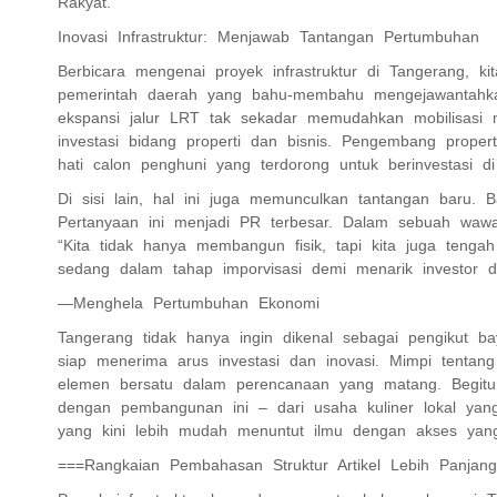
Rakyat.
Inovasi Infrastruktur: Menjawab Tantangan Pertumbuhan
Berbicara mengenai proyek infrastruktur di Tangerang, k
pemerintah daerah yang bahu-membahu mengejawantahkan
ekspansi jalur LRT tak sekadar memudahkan mobilisasi m
investasi bidang properti dan bisnis. Pengembang prope
hati calon penghuni yang terdorong untuk berinvestasi d
Di sisi lain, hal ini juga memunculkan tantangan baru.
Pertanyaan ini menjadi PR terbesar. Dalam sebuah wawan
“Kita tidak hanya membangun fisik, tapi kita juga tengah 
sedang dalam tahap imporvisasi demi menarik investor da
—Menghela Pertumbuhan Ekonomi
Tangerang tidak hanya ingin dikenal sebagai pengikut b
siap menerima arus investasi dan inovasi. Mimpi tentang
elemen bersatu dalam perencanaan yang matang. Begitu b
dengan pembangunan ini – dari usaha kuliner lokal yan
yang kini lebih mudah menuntut ilmu dengan akses yan
===Rangkaian Pembahasan Struktur Artikel Lebih Panjan