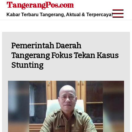
TangerangPos.com
Skip
to
Kabar Terbaru Tangerang, Aktual & Terpercaya!
content
Pemerintah Daerah
Tangerang Fokus Tekan Kasus
Stunting