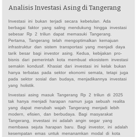
Analisis Investasi Asing di Tangerang
Investasi ini bukan terjadi secara kebetulan. Ada
berbagai faktor yang saling mendukung hingga investasi
sebesar Rp 2 triliun dapat memasuki Tangerang.
Pertama, Tangerang telah mengoptimalkan kemajuan
infrastruktur dan sistem transportasi yang menjadi daya
tarik besar bagi investor asing. Kedua, kebijakan pro-
bisnis dari pemerintah kota membuat ekosistem investasi
semakin kondusif. Khasiat dari investasi ini kelak bukan
hanya terbatas pada sektor ekonomi semata, tetapi juga
pada sektor sosial dan budaya, menjadikannya investasi
yang holistik.
Investasi asing masuk Tangerang Rp 2 triliun di 2025
tak hanya menjadi harapan namun juga sebuah realita
yang dapat merubah wajah Tangerang menjadi lebih
modern, efisien, dan berbudaya. Bagi masyarakat
Tangerang, investasi ini adalah angin segar yang
membawa sejuta harapan baru. Bagi investor, ini adalah
kesempatan emas untuk menanamkan modal di kota