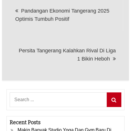
Post
Pandangan Ekonomi Tangerang 2025
navigation
Optimis Tumbuh Positif
Persita Tangerang Kalahkan Rival Di Liga
1 Bikin Heboh
Search
for:
Recent Posts
Makin Banyak Studio Yoga Dan Gym Baru Di