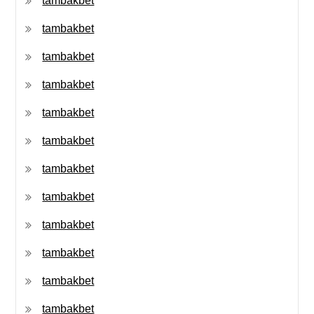
tambakbet
tambakbet
tambakbet
tambakbet
tambakbet
tambakbet
tambakbet
tambakbet
tambakbet
tambakbet
tambakbet
tambakbet