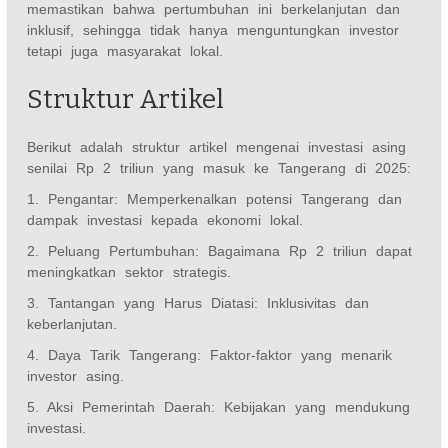
memastikan bahwa pertumbuhan ini berkelanjutan dan
inklusif, sehingga tidak hanya menguntungkan investor
tetapi juga masyarakat lokal.
Struktur Artikel
Berikut adalah struktur artikel mengenai investasi asing
senilai Rp 2 triliun yang masuk ke Tangerang di 2025:
1. Pengantar: Memperkenalkan potensi Tangerang dan
dampak investasi kepada ekonomi lokal.
2. Peluang Pertumbuhan: Bagaimana Rp 2 triliun dapat
meningkatkan sektor strategis.
3. Tantangan yang Harus Diatasi: Inklusivitas dan
keberlanjutan.
4. Daya Tarik Tangerang: Faktor-faktor yang menarik
investor asing.
5. Aksi Pemerintah Daerah: Kebijakan yang mendukung
investasi.