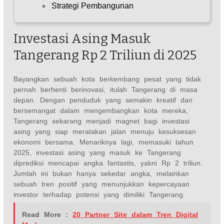
Strategi Pembangunan
Investasi Asing Masuk
Tangerang Rp 2 Triliun di 2025
Bayangkan sebuah kota berkembang pesat yang tidak
pernah berhenti berinovasi, itulah Tangerang di masa
depan. Dengan penduduk yang semakin kreatif dan
bersemangat dalam mengembangkan kota mereka,
Tangerang sekarang menjadi magnet bagi investasi
asing yang siap meratakan jalan menuju kesuksesan
ekonomi bersama. Menariknya lagi, memasuki tahun
2025, investasi asing yang masuk ke Tangerang
diprediksi mencapai angka fantastis, yakni Rp 2 triliun.
Jumlah ini bukan hanya sekedar angka, melainkan
sebuah tren positif yang menunjukkan kepercayaan
investor terhadap potensi yang dimiliki Tangerang.
Read More :
20 Partner Site dalam Tren Digital