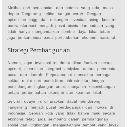
Melihat dari pencapaian dan potensi yang ada, masa
depan Tangerang terlihat sangat cerah. Dengan
optimisme tinggi dan dukungan investasi asing, kota ini
bertransformasi menjadi pusat bisnis dan industri yang
tidak hanya mengandalkan sumber daya lokal tetapi
juga berkontribusi pada pertumbuhan ekonomi nasional.
Strategi Pembangunan
Namun, agar investasi ini dapat dimanfaatkan secara
optimal, diperlukan integrasi kebijakan antara pemerintah
pusat dan daerah. Kerjasama ini mencakup berbagai
sektor, mulai dari pendidikan, infrastruktur, hingga
perlindungan lingkungan untuk menjamin keseimbangan
antara pertumbuhan ekonomi dan kearifan lokal.
Seluruh upaya ini diharapkan dapat mendorong
Tangerang menjadi pusat perdagangan dan inovasi di
Indonesia. Sebuah kota yang tidak hanya maju secara
ekonomi tetapi juga seimbang dalam pembangunan
sosial dan lingkungan, menjadikannya tempat yang layak