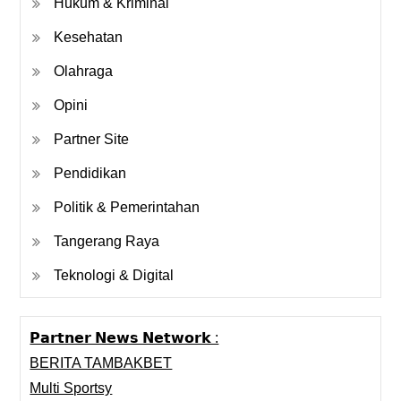
Hukum & Kriminal
Kesehatan
Olahraga
Opini
Partner Site
Pendidikan
Politik & Pemerintahan
Tangerang Raya
Teknologi & Digital
𝗣𝗮𝗿𝘁𝗻𝗲𝗿 𝗡𝗲𝘄𝘀 𝗡𝗲𝘁𝘄𝗼𝗿𝗸 :
BERITA TAMBAKBET
Multi Sportsy