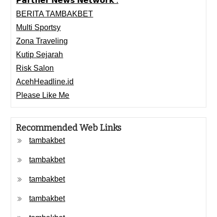
𝗣𝗮𝗿𝘁𝗻𝗲𝗿 𝗡𝗲𝘄𝘀 𝗡𝗲𝘁𝘄𝗼𝗿𝗸 :
BERITA TAMBAKBET
Multi Sportsy
Zona Traveling
Kutip Sejarah
Risk Salon
AcehHeadline.id
Please Like Me
Recommended Web Links
tambakbet
tambakbet
tambakbet
tambakbet