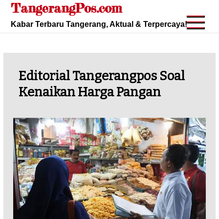
TangerangPos.com
Skip
to
Kabar Terbaru Tangerang, Aktual & Terpercaya!
content
Editorial Tangerangpos Soal
Kenaikan Harga Pangan